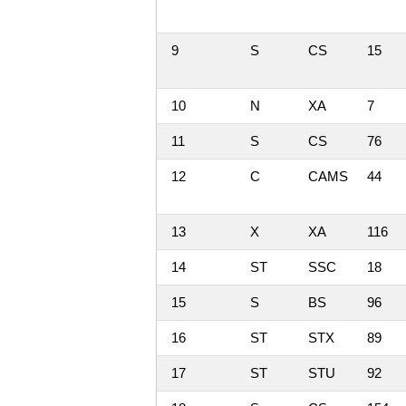
9
S
CS
15
10
N
XA
7
11
S
CS
76
12
C
CAMS
44
13
X
XA
116
14
ST
SSC
18
15
S
BS
96
16
ST
STX
89
17
ST
STU
92