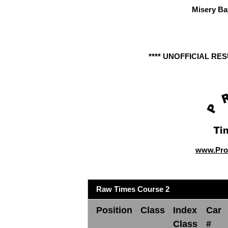
Misery Ba
**** UNOFFICIAL RE
www.Pro
Raw Times Course 2
Position
Class
Index
Car
Class
#